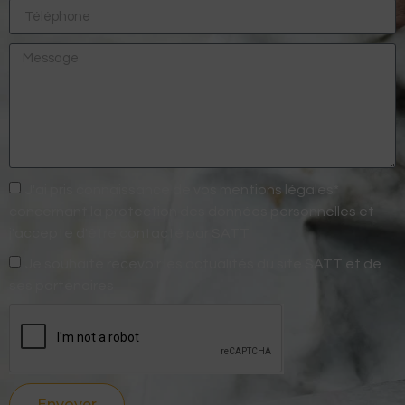
J'ai pris connaissance de vos mentions légales*
concernant la protection des données personnelles et
j'accepte d'être contacté par SATT
Je souhaite recevoir les actualités du site SATT et de
ses partenaires
Envoyer