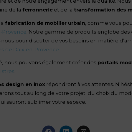
aire et de notre engagement envers la qualité. Nous 
ine de la
ferronnerie
et de la
transformation des 
la
fabrication de mobilier urbain
, comme vous pouv
de-Provence
. Notre gamme de produits englobe des
tez-nous pour discuter de vos besoins en matière d
rès de Daix-en-Provence
.
isé, nous pouvons également créer des
portails mod
 Istres
.
s design en inox
répondront à vos attentes. N’hési
ons tout au long de votre projet, du choix du modè
ui sauront sublimer votre espace.