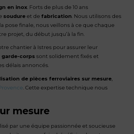
gn en inox
. Forts de plus de 10 ans
de
soudure
et de
fabrication
. Nous utilisons des
à la pose finale, nous veillons à ce que chaque
e projet, du début jusqu’à la fin.
re chantier à Istres pour assurer leur
s
garde-corps
sont solidement fixés et
es délais annoncés.
lisation de pièces ferroviaires sur mesure
,
-Provence
. Cette expertise technique nous
sur mesure
réalisé par une équipe passionnée et soucieuse