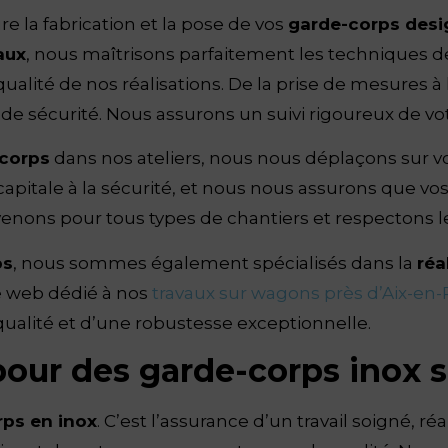
re la fabrication et la pose de vos
garde-corps desi
aux
, nous maîtrisons parfaitement les techniques 
 qualité de nos réalisations. De la prise de mesures 
e sécurité. Nous assurons un suivi rigoureux de votr
corps
dans nos ateliers, nous nous déplaçons sur vot
pitale à la sécurité, et nous nous assurons que vo
nons pour tous types de chantiers et respectons l
ps
, nous sommes également spécialisés dans la
réa
e web dédié à nos
travaux sur wagons près d’Aix-en
ualité et d’une robustesse exceptionnelle.
 pour des garde-corps inox 
rps en inox
. C’est l’assurance d’un travail soigné, 