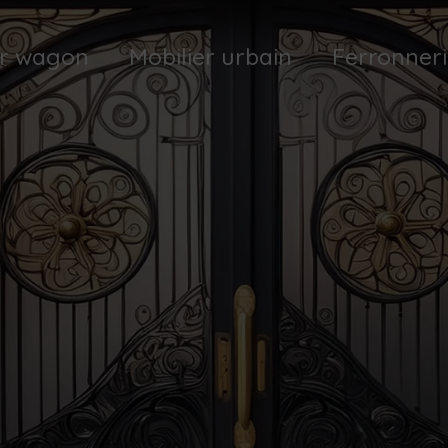
ur wagon
Mobilier urbain
Ferronneri